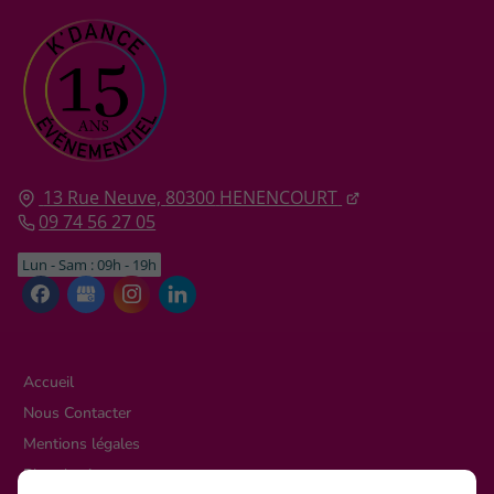
13 Rue Neuve,
80300
HENENCOURT
09 74 56 27 05
Lun - Sam : 09h - 19h
Accueil
Nous Contacter
Mentions légales
Plan du site