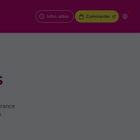
Infos utiles
Commander
s
france
.