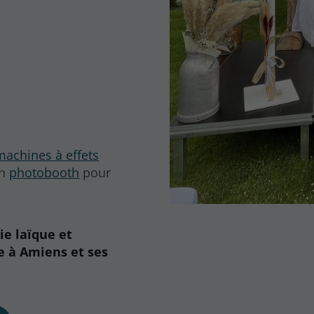
machines à effets
un
photobooth
pour
e laïque et
e à Amiens et ses