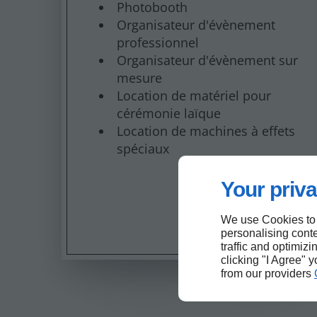
Photobooth
Organisateur d'évènement
professionnel
Organisateur d'évènement sur
mesure
Location de matériel pour
cérémonie laïque
Location de machines à effets
spéciaux
Your priva
We use Cookies to
personalising conte
traffic and optimizi
clicking "I Agree" 
from our providers