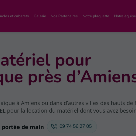
acles et cabarets
Galerie
Nos Partenaires
Notre plaquette
Notre équipe
atériel pour
que près d’Amien
aïque à Amiens ou dans d’autres villes des hauts de 
 pour la location du matériel dont vous avez besoin
09 74 56 27 05
à portée de main