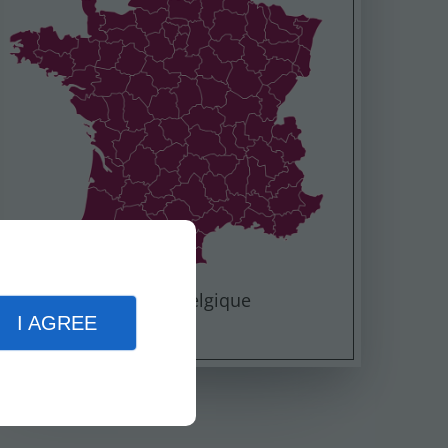
Zone France et Belgique
I AGREE