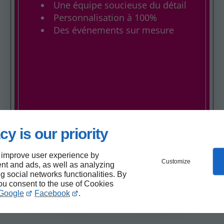
Une équipe soucieuse du détail
Personnalisation à 100%
Des événements sur mesure
cy is our priority
 improve user experience by
Customize
nt and ads, as well as analyzing
ng social networks functionalities. By
you consent to the use of Cookies
Google
Facebook
.