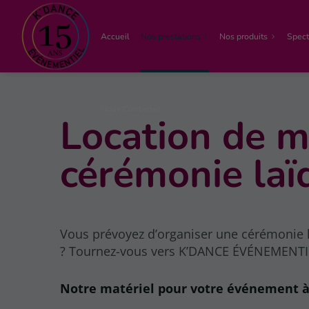
Accueil
Nos prestations
Nos produits
Spect
Nous Contacter
Location de m
Écran led
Écran géant
cérémonie laï
Vous prévoyez d’organiser une cérémonie l
? Tournez-vous vers K’DANCE ÉVÉNEMENTIEL
Notre matériel pour votre événement 