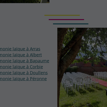
monie laïque à Arras
monie laïque à Albert
émonie laïque à Bapaume
monie laïque à Corbie
monie laïque à Doullens
émonie laïque à Péronne