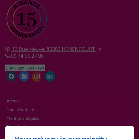
13 Rue Neuve,
80300
HENENCOURT
09 74 56 27 05
Lun - Sam : 09h - 19h
Accueil
Nous Contacter
Mentions légales
Plan du site